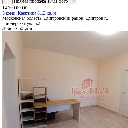
Прямая продажа
10/31 фото
♡
14 500 000 ₽
3 комн. Квартира 81.2 кв. м
Московская область, Дмитровский район, Дмитров г.,
Пионерская ул., д.2
Лобня • 50 мин