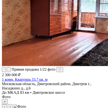
Прямая продажа
1/22 фото
♡
2 300 000 ₽
1 комн. Квартира 33.7 кв. м
Московская область, Дмитровский район, Дмитров г.,
Насадкино д., д.6
До МКАД 83 км • Дмитровское шоссе
Фото
×
‹
›