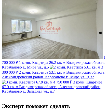
1
700 000 ₽
1 комн. Квартира 26.2 кв. м
Владимирская область,
Карабаново г., Мира ул., д.5
3
300 000 ₽
2 комн. Квартира 53.1 кв. м
Владимирская область,
Александровский район, Карабаново г., Мира ул., д.32
4 750 000 ₽
3 комн. Квартира
67.9 кв. м
Владимирская область, Александровский район,
Карабаново г., Западная ул., д.7
Эксперт поможет сделать