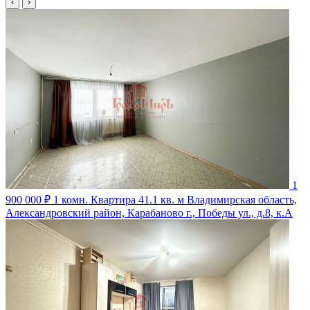
‹
›
1
900 000 ₽
1 комн. Квартира 41.1 кв. м
Владимирская область,
Александровский район, Карабаново г., Победы ул., д.8, к.А