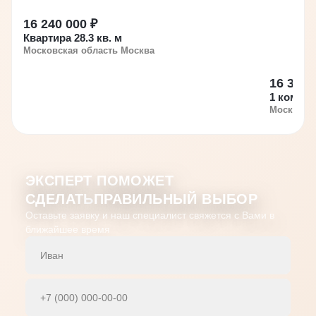
16 240 000 ₽
Квартира 28.3 кв. м
Московская область Москва
16 350 
1 комн. 
Московск
ЭКСПЕРТ ПОМОЖЕТ
СДЕЛАТЬ
ПРАВИЛЬНЫЙ ВЫБОР
Оставьте заявку и наш специалист свяжется с Вами в
ближайшее время
Имя
Телефон