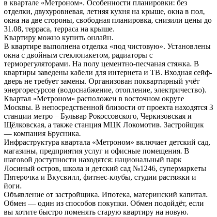
в квартале «Метроном». Особенности планировки: без
отделки, двухуровневая, летняя кухня на крыше, окна в пол,
окна на две стороны, свободная планировка, снизили цены до
31.08, терраса, терраса на крыше.
Квартиру можно купить онлайн.
В квартире выполнена отделка «под чистовую». Установлены
окна с двойным стеклопакетом, радиаторы с
терморегуляторами. На полу цементно-песчаная стяжка. В
квартиры заведены кабели для интернета и ТВ. Входная сейф-
дверь не требует замены. Организован поквартирный учёт
энергоресурсов (водоснабжение, отопление, электричество).
Квартал «Метроном» расположен в восточном округе
Москвы. В непосредственной близости от проекта находятся 3
станции метро – Бульвар Рокоссовского, Черкизовская и
Щёлковская, а также станция МЦК Локомотив. Застройщик
— компания Брусника.
Инфраструктура квартала «Метроном» включает детский сад,
магазины, предприятия услуг и офисные помещения. В
шаговой доступности находятся: национальный парк
Лосиный остров, школа и детский сад №1246, супермаркеты
Пятерочка и Вкусвилл, фитнес-клубы, студии растяжки и
йоги.
Объявление от застройщика. Ипотека, материнский капитал.
Обмен — один из способов покупки. Обмен подойдёт, если
вы хотите быстро поменять старую квартиру на новую.