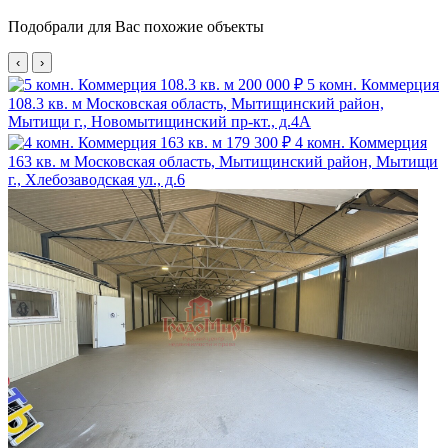
Подобрали для Вас похожие объекты
‹
›
200 000 ₽
5 комн. Коммерция
108.3 кв. м
Московская область, Мытищинский район,
Мытищи г., Новомытищинский пр-кт., д.4А
179 300 ₽
4 комн. Коммерция
163 кв. м
Московская область, Мытищинский район, Мытищи
г., Хлебозаводская ул., д.6