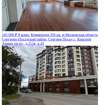
245 000 ₽
8 комн. Коммерция 350 кв. м
Московская область,
Сергиево-Посадский район, Сергиев Посад г., Красной
Армии пр-кт., д.212в, к.43